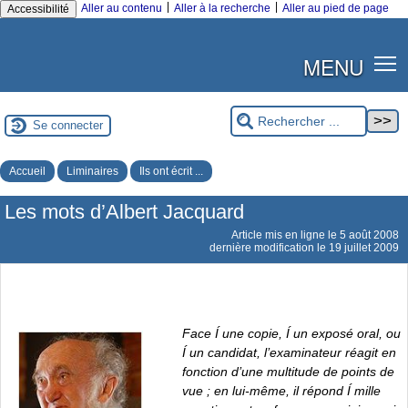
|
|
Aller au contenu
Aller à la recherche
Aller au pied de page
Accessibilité
MENU
Se connecter
Accueil
Liminaires
Ils ont écrit ...
Les mots d’Albert Jacquard
Article mis en ligne le
5 août 2008
dernière modification le 19 juillet 2009
Face Í une copie, Í un exposé oral, ou
Í un candidat, l’examinateur réagit en
fonction d’une multitude de points de
vue ; en lui-même, il répond Í mille