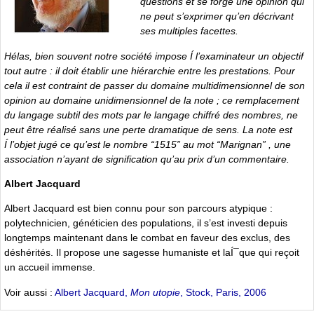
questions et se forge une opinion qui
ne peut s’exprimer qu’en décrivant
ses multiples facettes.
Hélas, bien souvent notre société impose Í l’examinateur un objectif
tout autre : il doit établir une hiérarchie entre les prestations. Pour
cela il est contraint de passer du domaine multidimensionnel de son
opinion au domaine unidimensionnel de la note ; ce remplacement
du langage subtil des mots par le langage chiffré des nombres, ne
peut être réalisé sans une perte dramatique de sens. La note est
Í l’objet jugé ce qu’est le nombre “
1515
” au mot “
Marignan
” , une
association n’ayant de signification qu’au prix d’un commentaire.
Albert Jacquard
Albert Jacquard est bien connu pour son parcours atypique :
polytechnicien, généticien des populations, il s’est investi depuis
longtemps maintenant dans le combat en faveur des exclus, des
déshérités. Il propose une sagesse humaniste et laÍ¯que qui reçoit
un accueil immense.
Voir aussi :
Albert Jacquard,
Mon utopie
, Stock, Paris, 2006