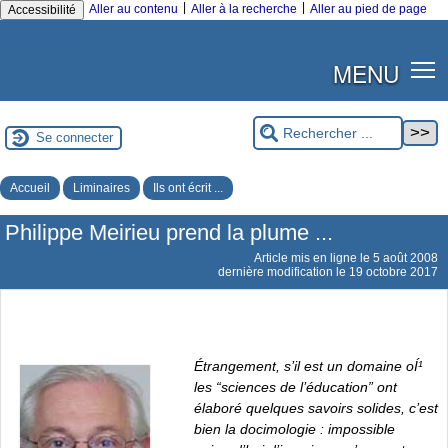
|
|
Aller au contenu
Aller à la recherche
Aller au pied de page
Accessibilité
MENU
Se connecter
Accueil
Liminaires
Ils ont écrit ...
Philippe Meirieu prend la plume ...
Article mis en ligne le
5 août 2008
dernière modification le 19 octobre 2017
Étrangement, s’il est un domaine oÍ¹
les
“sciences de l’éducation”
ont
élaboré quelques savoirs solides, c’est
bien la docimologie : impossible