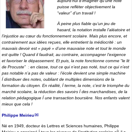
aujourd’hui d’imaginer qu’une note
puisse refléter objectivement la
“valeur” d’un travail !
À peine plus fiable qu’un jeu de
hasard, la notation installe l’aléatoire et
l’injustice au cœur du fonctionnement scolaire. Mais plus encore, et
contrairement aux idées reçues, elle entretient la médiocrité : un
mauvais devoir est « payé » d’une mauvaise note et tout le monde
est quitte ! Quand il faudrait, au contraire, accompagner l’exigence
et favoriser le dépassement. Et puis, la note fonctionne comme
“le lit
de Procuste”
: en classe, tout ce qui n’est pas noté, tout ce qui n’est
pas notable n’a pas de valeur : l’école devient une simple machine
Í distribuer des notes, oubliant de multiples dimensions de la
formation du citoyen. En réalité, Í terme, la note, c’est le triomphe du
marché scolaire, la réduction des savoirs Í des marchandises, de la
relation pédagogique Í une transaction boursière. Nos enfants valent
mieux que cela !
Philippe Meirieu
Né en 1949, docteur ès Lettres et Sciences humaines, Philippe