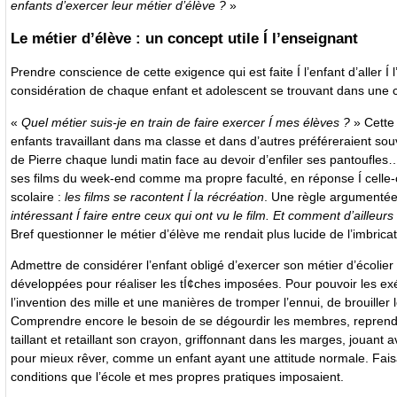
enfants d’exercer leur métier d’élève ?
»
Le métier d’élève : un concept utile Í l’enseignant
Prendre conscience de cette exigence qui est faite Í l’enfant d’aller 
considération de chaque enfant et adolescent se trouvant dans une cl
«
Quel métier suis-je en train de faire exercer Í mes élèves ?
» Cette 
enfants travaillant dans ma classe et dans d’autres préféreraient so
de Pierre chaque lundi matin face au devoir d’enfiler ses pantoufles…
ses films du week-end comme ma propre faculté, en réponse Í celle-c
scolaire :
les films se racontent Í la récréation
. Une règle argumentée b
intéressant Í faire entre ceux qui ont vu le film. Et comment d’ailleur
Bref questionner le métier d’élève me rendait plus lucide de l’imbrica
Admettre de considérer l’enfant obligé d’exercer son métier d’écolier
développées pour réaliser les tÍ¢ches imposées. Pour pouvoir les e
l’invention des mille et une manières de tromper l’ennui, de brouiller 
Comprendre encore le besoin de se dégourdir les membres, reprendre 
taillant et retaillant son crayon, griffonnant dans les marges, jouan
pour mieux rêver, comme un enfant ayant une attitude normale. Faisa
conditions que l’école et mes propres pratiques imposaient.