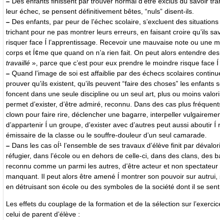
–
Des enfants finissent par trouver normal d’être exclus du savoir trans
leur échec, se pensent définitivement bêtes, “nuls” disent-ils.
–
Des enfants, par peur de l’échec scolaire, s’excluent des situations 
trichant pour ne pas montrer leurs erreurs, en faisant croire qu’ils sav
risquer face Í l’apprentissage. Recevoir une mauvaise note ou une m
corps et Í¢me que quand on n’a rien fait. On peut alors entendre des 
travaillé
», parce que c’est pour eux prendre le moindre risque face Í 
–
Quand l’image de soi est affaiblie par des échecs scolaires continu
prouver qu’ils existent, qu’ils peuvent “faire des choses” les enfants 
foncent dans une seule discipline ou un seul art, plus ou moins valori
permet d’exister, d’être admiré, reconnu. Dans des cas plus fréquents
clown pour faire rire, déclencher une bagarre, interpeller vulgairemen
d’appartenir Í un groupe, d’exister avec d’autres peut aussi aboutir 
émissaire de la classe ou le souffre-douleur d’un seul camarade.
–
Dans les cas oÍ¹ l’ensemble de ses travaux d’élève finit par dévaloris
réfugier, dans l’école ou en dehors de celle-ci, dans des clans, des ban
reconnu comme un parmi les autres, d’être acteur et non spectateur 
manquant. Il peut alors être amené Í montrer son pouvoir sur autrui, 
en détruisant son école ou des symboles de la société dont il se sen
Les effets du couplage de la formation et de la sélection sur l’exerc
celui de parent d’élève :