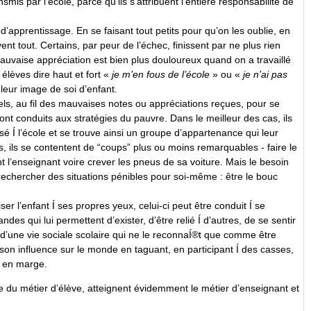
mis par l’école, parce qu’ils s’attribuent l’entière responsabilité de
d’apprentissage. En se faisant tout petits pour qu’on les oublie, en
ent tout. Certains, par peur de l’échec, finissent par ne plus rien
auvaise appréciation est bien plus douloureux quand on a travaillé
élèves dire haut et fort «
je m’en fous de l’école
» ou «
je n’ai pas
leur image de soi d’enfant.
els, au fil des mauvaises notes ou appréciations reçues, pour se
sont conduits aux stratégies du pauvre. Dans le meilleur des cas, ils
sé Í l’école et se trouve ainsi un groupe d’appartenance qui leur
, ils se contentent de “coups” plus ou moins remarquables - faire le
t l’enseignant voire crever les pneus de sa voiture. Mais le besoin
Í rechercher des situations pénibles pour soi-même : être le bouc
er l’enfant Í ses propres yeux, celui-ci peut être conduit Í se
des qui lui permettent d’exister, d’être relié Í d’autres, de se sentir
d’une vie sociale scolaire qui ne le reconnaÍ®t que comme être
son influence sur le monde en taguant, en participant Í des casses,
t en marge.
ice du métier d’élève, atteignent évidemment le métier d’enseignant et