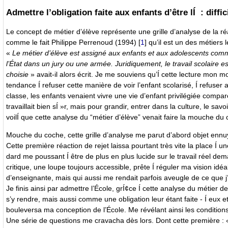
Admettre l’obligation faite aux enfants d’être lÍ : diffici
Le concept de métier d’élève représente une grille d’analyse de la ré
comme le fait Philippe Perrenoud (1994)
[
1
]
qu’il est un des métiers 
«
Le métier d’élève est assigné aux enfants et aux adolescents comme
l’État dans un jury ou une armée. Juridiquement, le travail scolaire 
choisie
» avait-il alors écrit. Je me souviens qu’Í cette lecture mon 
tendance Í refuser cette manière de voir l’enfant scolarisé, Í refuse
classe, les enfants venaient vivre une vie d’enfant privilégiée compar
travaillait bien sÍ »r, mais pour grandir, entrer dans la culture, le sav
voilÍ que cette analyse du “métier d’élève” venait faire la mouche du 
Mouche du coche, cette grille d’analyse me parut d’abord objet enn
Cette première réaction de rejet laissa pourtant très vite la place Í 
dard me poussant Í être de plus en plus lucide sur le travail réel de
critique, une loupe toujours accessible, prête Í réguler ma vision idéa
d’enseignante, mais qui aussi me rendait parfois aveugle de ce que j’
Je finis ainsi par admettre l’École, grÍ¢ce Í cette analyse du métier d
s’y rendre, mais aussi comme une obligation leur étant faite - Í eux e
bouleversa ma conception de l’École. Me révélant ainsi les conditions d
Une série de questions me cravacha dès lors. Dont cette première :