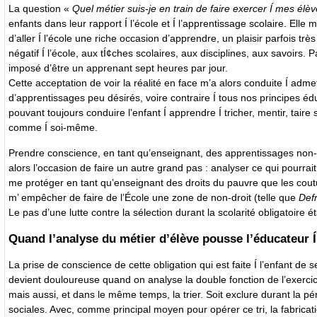
La question «
Quel métier suis-je en train de faire exercer Í mes élèv
enfants dans leur rapport Í l’école et Í l’apprentissage scolaire. Elle
d’aller Í l’école une riche occasion d’apprendre, un plaisir parfois très
négatif Í l’école, aux tÍ¢ches scolaires, aux disciplines, aux savoirs.
imposé d’être un apprenant sept heures par jour.
Cette acceptation de voir la réalité en face m’a alors conduite Í adme
d’apprentissages peu désirés, voire contraire Í tous nos principes éduca
pouvant toujours conduire l’enfant Í apprendre Í tricher, mentir, ta
comme Í soi-même.
Prendre conscience, en tant qu’enseignant, des apprentissages non-vo
alors l’occasion de faire un autre grand pas : analyser ce qui pourra
me protéger en tant qu’enseignant des droits du pauvre que les cout
m’ empêcher de faire de l’École une zone de non-droit (telle que
Def
Le pas d’une lutte contre la sélection durant la scolarité obligatoire é
Quand l’analyse du métier d’élève pousse l’éducateur Í
La prise de conscience de cette obligation qui est faite Í l’enfant de s
devient douloureuse quand on analyse la double fonction de l’exercic
mais aussi, et dans le même temps, la trier. Soit exclure durant la pér
sociales. Avec, comme principal moyen pour opérer ce tri, la fabricat