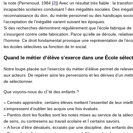
la note (Perrenoud, 1984
[
2
]
) Avec un résultat très fiable : la transf
incapacités scolaires conduisant Í des inégalités sociales. Des inéga
reconnaissance du don, du mérite personnel ou des handicaps socio-cu
l’acceptation de l’inégalité varient suivant les époques.
Si des recherches démontrent régulièrement que l’école fabrique de l’
s’insurgent contre cette fabrication. Parce qu’elle se déroule, relat
l’homme. Ce droit fondamental provoque une représentation de l’écol
les écoles sélectives sa fonction de tri social.
Quand le métier d’élève s’exerce dans une École sélect
Notre loupe placée sur l’exercice du métier d’élève permet de relever 
aux acteurs. De repérer ainsi les perversions et les dérives d’un méti
de sélectionner.
Que voyons-nous du cÍ´té des enfants ?
–
Censés apprendre, certains élèves mettent l’essentiel de leur intel
s’empressent d’oublier les acquis une fois évalués.
–
Pantins dont les ficelles sont les notes mises au service de la sél
de sens, ou contresens au travail scolaire et Í certains savoirs.
–
A force d’être dévalués, écrasés par une discipline, des enfants de