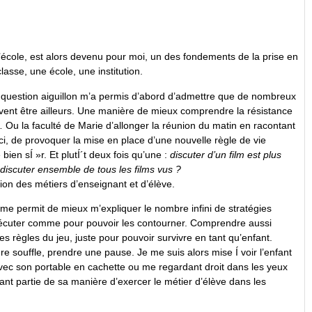
Í l’école, est alors devenu pour moi, un des fondements de la prise en
asse, une école, une institution.
question aiguillon m’a permis d’abord d’admettre que de nombreux
uvent être ailleurs. Une manière de mieux comprendre la résistance
 Ou la faculté de Marie d’allonger la réunion du matin en racontant
i, de provoquer la mise en place d’une nouvelle règle de vie
ien sÍ »r. Et plutÍ´t deux fois qu’une :
discuter d’un film est plus
s discuter ensemble de tous les films vus ?
tion des métiers d’enseignant et d’élève.
 me permit de mieux m’expliquer le nombre infini de stratégies
xécuter comme pour pouvoir les contourner. Comprendre aussi
les règles du jeu, juste pour pouvoir survivre en tant qu’enfant.
souffle, prendre une pause. Je me suis alors mise Í voir l’enfant
t avec son portable en cachette ou me regardant droit dans les yeux
nt partie de sa manière d’exercer le métier d’élève dans les