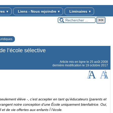
vres
Liens - Nous rejoindre
Liminaires
▼
▼
▼
uridiques
de l’école sélective
Article mis en ligne le
25 août 2008
dernière modification le 19 octobre 2017
 seulement élève -, c’est accepter en tant qu’éducateurs (parents et
rangent notre conception d’une École uniquement bienfaitrice. Oui,
 et de vie offertes aux enfants Í l’école.