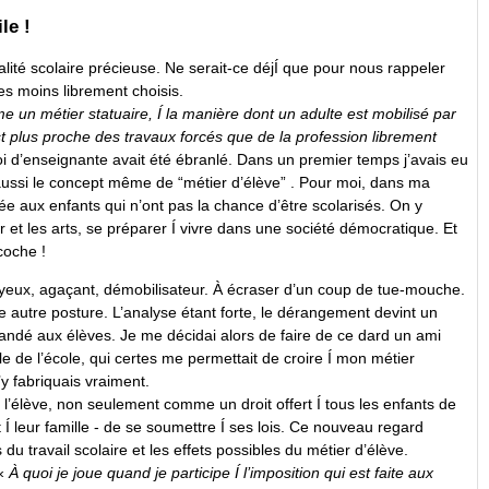
le !
alité scolaire précieuse. Ne serait-ce déjÍ que pour nous rappeler
les moins librement choisis.
 un métier statuaire, Í la manière dont un adulte est mobilisé par
est plus proche des travaux forcés que de la profession librement
moi d’enseignante avait été ébranlé. Dans un premier temps j’avais eu
r aussi le concept même de “métier d’élève” . Pour moi, dans ma
ée aux enfants qui n’ont pas la chance d’être scolarisés. On y
oir et les arts, se préparer Í vivre dans une société démocratique. Et
coche !
uyeux, agaçant, démobilisateur. À écraser d’un coup de tue-mouche.
une autre posture. L’analyse étant forte, le dérangement devint un
mandé aux élèves. Je me décidai alors de faire de ce dard un ami
le de l’école, qui certes me permettait de croire Í mon métier
y fabriquais vraiment.
e l’élève, non seulement comme un droit offert Í tous les enfants de
t Í leur famille - de se soumettre Í ses lois. Ce nouveau regard
u travail scolaire et les effets possibles du métier d’élève.
 «
À quoi je joue quand je participe Í l’imposition qui est faite aux