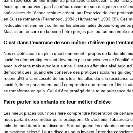
dans l’exercice de leur métier au prise avec la sélection. C’est l’an
école qui ne parvient pas Í se débarrasser de son obligation de sélect
spécialistes de l’échec scolaire créant, par l’exercice de leur profess
en Suisse romande (Perrenoud, 1984 ; Hutmacher, 1993
[
3
]
). Ces m
l’éducation et viennent confirmer les alertes faites depuis longtemp
Mais ils ont encore de la peine Í être perçus par tout un ensemble de
C’est dans l’exercice de son métier d’élève que l’enfan
Nos sociétés sont en plein questionnement Í propos de la double missi
sociétés démocratiques sont devenues plus soucieuses de l’égalité en
avec la charité mais avec leur survie. Il est en effet plus aisé aujou
démocratiques, quand elle conserve des pratiques scolaires qui dégr
reconnaÍ®tre la nécessité de leurs lois. Installés dans la résistance co
société, ils ne parviennent pas Í comprendre que renoncer Í leur tout
se transforme en gain. Celui d’être protégé de la toute puissance de
Faire parler les enfants de leur métier d’élève
Les mieux placés pour nous faire comprendre l’aberration de certaine
nous parlant de ce métier qu’ils pratiquent. Or c’est bien l’absurdité
toile de fond dans leurs discours. Surtout quand les enfants compare
un système sélectif. Leurs discours nous invitent Í prendre conscienc