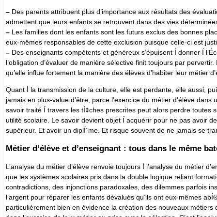
–
Des parents attribuent plus d’importance aux résultats des évaluatio
admettent que leurs enfants se retrouvent dans des vies déterminées
–
Les familles dont les enfants sont les futurs exclus des bonnes places 
eux-mêmes responsables de cette exclusion puisque celle-ci est justif
–
Des enseignants compétents et généreux s’épuisent Í donner Í l’École
l’obligation d’évaluer de manière sélective finit toujours par perverti
qu’elle influe fortement la manière des élèves d’habiter leur métier d
Quant Í la transmission de la culture, elle est perdante, elle aussi,
jamais en plus-value d’être, parce l’exercice du métier d’élève dans u
savoir traité Í travers les tÍ¢ches prescrites peut alors perdre toutes
utilité scolaire. Le savoir devient objet Í acquérir pour ne pas avoir
supérieur. Et avoir un diplÍ´me. Et risque souvent de ne jamais se tr
Métier d’élève et d’enseignant : tous dans le même ba
L’analyse du métier d’élève renvoie toujours Í l’analyse du métier d’
que les systèmes scolaires pris dans la double logique reliant format
contradictions, des injonctions paradoxales, des dilemmes parfois in
l’argent pour réparer les enfants dévalués qu’ils ont eux-mêmes abÍ
particulièrement bien en évidence la création des nouveaux métiers 