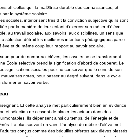
ns officielles qu’Í la maÍ®trise durable des connaissances, et
 par le système scolaire.
sociales, intériorisent très tÍ´t la conviction subjective qu’ils sont
iée par la manière de leur enfant d’exercer son métier d’élève.
, au travail scolaire, aux savoirs, aux disciplines, un sens que
r. La sélection détruit les meilleures intentions pédagogiques parce
’élève et du même coup leur rapport au savoir scolaire.
 puisque pour de nombreux élèves, les savoirs ne se transforment
ne École sélective prend la signification d’abord de couperet. Le
 ses significations sociales pour ne conserver que le sens de son
 de mauvaises notes, pour passer au degré suivant, dans le cycle
ansformer en savoir verbe.
teau
enseignant. Et cette analyse met particulièrement bien en évidence
ion et sélection ne cessent de placer les acteurs dans des
surmontables. Ils dépensent ainsi du temps, de l’énergie et de
®més. Le plus souvent en vain. L’analyse du métier d’élève met
d’adultes conçus comme des béquilles offertes aux élèves blessés