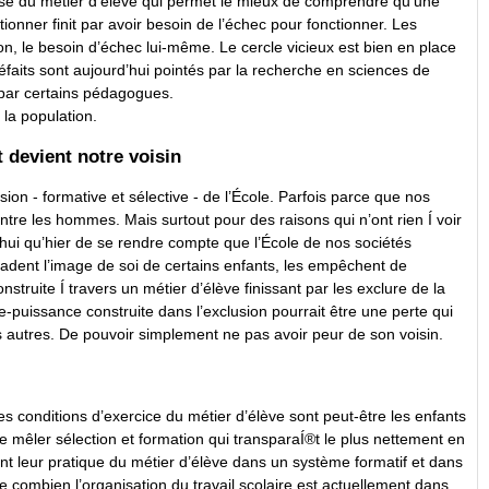
alyse du métier d’élève qui permet le mieux de comprendre qu’une
ionner finit par avoir besoin de l’échec pour fonctionner. Les
ion, le besoin d’échec lui-même. Le cercle vicieux est bien en place
éfaits sont aujourd’hui pointés par la recherche en sciences de
s par certains pédagogues.
 la population.
t devient notre voisin
on - formative et sélective - de l’École. Parfois parce que nos
tre les hommes. Mais surtout pour des raisons qui n’ont rien Í voir
rd’hui qu’hier de se rendre compte que l’École de nos sociétés
adent l’image de soi de certains enfants, les empêchent de
nstruite Í travers un métier d’élève finissant par les exclure de la
e-puissance construite dans l’exclusion pourrait être une perte qui
s autres. De pouvoir simplement ne pas avoir peur de son voisin.
s conditions d’exercice du métier d’élève sont peut-être les enfants
 de mêler sélection et formation qui transparaÍ®t le plus nettement en
nt leur pratique du métier d’élève dans un système formatif et dans
e combien l’organisation du travail scolaire est actuellement dans