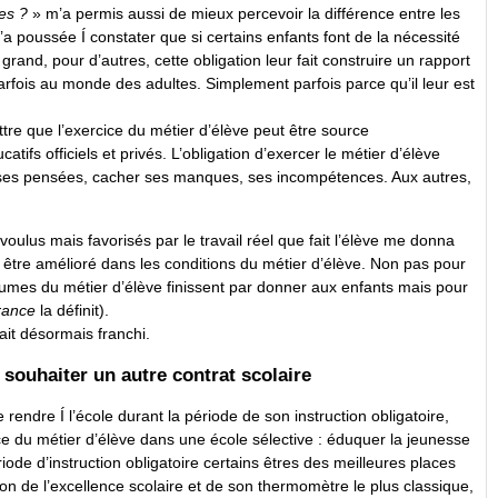
es ?
» m’a permis aussi de mieux percevoir la différence entre les
 m’a poussée Í constater que si certains enfants font de la nécessité
 grand, pour d’autres, cette obligation leur fait construire un rapport
 Parfois au monde des adultes. Simplement parfois parce qu’il leur est
ttre que l’exercice du métier d’élève peut être source
tifs officiels et privés. L’obligation d’exercer le métier d’élève
ire ses pensées, cacher ses manques, ses incompétences. Aux autres,
ulus mais favorisés par le travail réel que fait l’élève me donna
it être amélioré dans les conditions du métier d’élève. Non pas pour
umes du métier d’élève finissent par donner aux enfants mais pour
rance
la définit).
tait désormais franchi.
 souhaiter un autre contrat scolaire
e rendre Í l’école durant la période de son instruction obligatoire,
e du métier d’élève dans une école sélective : éduquer la jeunesse
iode d’instruction obligatoire certains êtres des meilleures places
ion de l’excellence scolaire et de son thermomètre le plus classique,