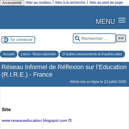
|
|
Aller au contenu
Aller à la recherche
Aller au pied de page
Accessibilité
MENU
Se connecter
Accueil
Liens - Nous rejoindre
D’autres mouvements et d’autres sites
Réseau Informel de Réflexion sur l’Education
(R.I.R.E.) - France
Article mis en ligne le
23 juillet 2009
Site
www.reseaueducation.blogspot.com