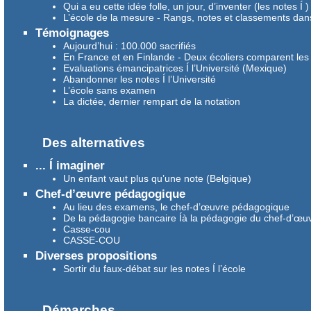
Qui a eu cette idée folle, un jour, d’inventer (les notes Í )
L’école de la mesure - Rangs, notes et classements dans
Témoignages
Aujourd’hui : 100.000 sacrifiés
En France et en Finlande - Deux écoliers comparent les c
Evaluations émancipatrices Í l’Université (Mexique)
Abandonner les notes Í l’Université
L’école sans examen
La dictée, dernier rempart de la notation
Des alternatives
... Í imaginer
Un enfant vaut plus qu’une note (Belgique)
Chef-d’œuvre pédagogique
Au lieu des examens, le chef-d’œuvre pédagogique
De la pédagogie bancaire Íà la pédagogie du chef-d’œu
Casse-cou
CASSE-COU
Diverses propositions
Sortir du faux-débat sur les notes Í l’école
Démarches