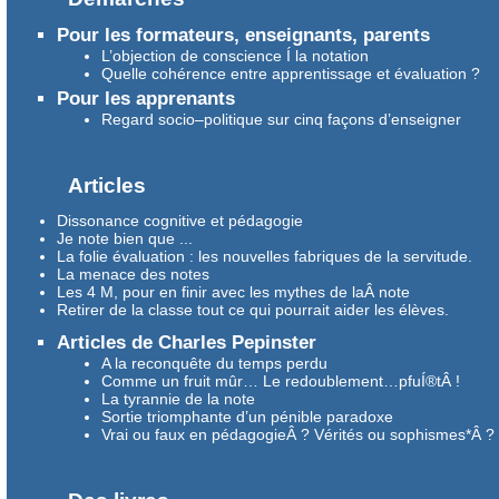
Pour les formateurs, enseignants, parents
L’objection de conscience Í la notation
Quelle cohérence entre apprentissage et évaluation ?
Pour les apprenants
Regard socio–politique sur cinq façons d’enseigner
Articles
Dissonance cognitive et pédagogie
Je note bien que ...
La folie évaluation : les nouvelles fabriques de la servitude.
La menace des notes
Les 4 M, pour en finir avec les mythes de laÂ note
Retirer de la classe tout ce qui pourrait aider les élèves.
Articles de Charles Pepinster
A la reconquête du temps perdu
Comme un fruit mûr… Le redoublement…pfuÍ®tÂ !
La tyrannie de la note
Sortie triomphante d’un pénible paradoxe
Vrai ou faux en pédagogieÂ ? Vérités ou sophismes*Â ?