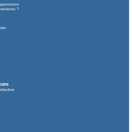
suppression
manières ?
oter
ques
sélective