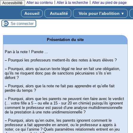
|
|
Aller au contenu
Aller à la recherche
Aller au pied de page
Accessibilité
Accueil
Actualité
Voix pour l’abolition
▼
Se connecter
Présentation du site
Pan à la note ! Panote ...
–
Pourquoi les professeurs mettent-ils des notes à leurs élèves ?
–
Pourquoi, alors qu’aucun texte légal ne leur en fait une obligation,
qu’ils ne risquent donc pas de sanctions pécuniaires s’ils s’en
défont ?
–
Pourquoi, alors que la note ne fait pas apprendre et qu’elle fait
perdre du temps ?
–
Pourquoi, alors que les parents ne peuvent rien faire avec le verdict
(… votre fille a 5 – ou elle a 15 - sur 20 en chimie) puisqu’ils ignorent
comment le professeur est passé d’une analyse multidimensionnelle
de la prestation à une note unidimensionnelle ?
–
Pourquoi, alors qu’en outre, les parents ignorent comment le
professeur a fait apprendre en amont, ou le professeur a appris à
noter, ce qui l’anime ? Quels paramètres relationnels entrent en jeu