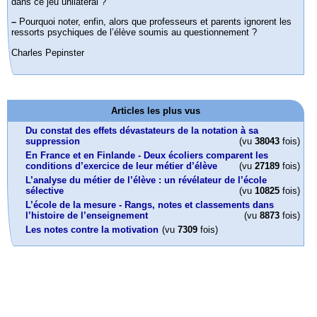
dans ce jeu unilatéral ?
–
Pourquoi noter, enfin, alors que professeurs et parents ignorent les
ressorts psychiques de l’élève soumis au questionnement ?
Charles Pepinster
Articles les plus vus
Du constat des effets dévastateurs de la notation à sa
suppression
(vu
38043
fois)
En France et en Finlande - Deux écoliers comparent les
conditions d’exercice de leur métier d’élève
(vu
27189
fois)
L’analyse du métier de l’élève : un révélateur de l’école
sélective
(vu
10825
fois)
L’école de la mesure - Rangs, notes et classements dans
l’histoire de l’enseignement
(vu
8873
fois)
Les notes contre la motivation
(vu
7309
fois)