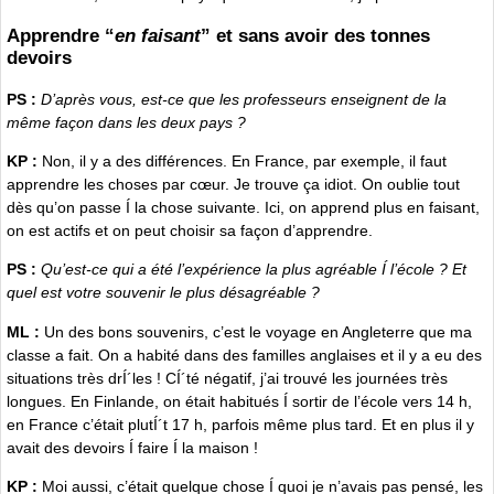
Apprendre “
en faisant
” et sans avoir des tonnes
devoirs
PS :
D’après vous, est-ce que les professeurs enseignent de la
même façon dans les deux pays ?
KP :
Non, il y a des différences. En France, par exemple, il faut
apprendre les choses par cœur. Je trouve ça idiot. On oublie tout
dès qu’on passe Í la chose suivante. Ici, on apprend plus en faisant,
on est actifs et on peut choisir sa façon d’apprendre.
PS :
Qu’est-ce qui a été l’expérience la plus agréable Í l’école ? Et
quel est votre souvenir le plus désagréable ?
ML :
Un des bons souvenirs, c’est le voyage en Angleterre que ma
classe a fait. On a habité dans des familles anglaises et il y a eu des
situations très drÍ´les ! CÍ´té négatif, j’ai trouvé les journées très
longues. En Finlande, on était habitués Í sortir de l’école vers 14 h,
en France c’était plutÍ´t 17 h, parfois même plus tard. Et en plus il y
avait des devoirs Í faire Í la maison !
KP :
Moi aussi, c’était quelque chose Í quoi je n’avais pas pensé, les