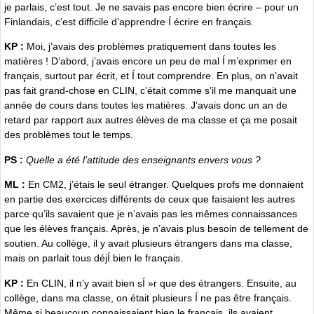
je parlais, c’est tout. Je ne savais pas encore bien écrire – pour un
Finlandais, c’est difficile d’apprendre Í écrire en français.
KP :
Moi, j’avais des problèmes pratiquement dans toutes les
matières ! D’abord, j’avais encore un peu de mal Í m’exprimer en
français, surtout par écrit, et Í tout comprendre. En plus, on n’avait
pas fait grand-chose en CLIN, c’était comme s’il me manquait une
année de cours dans toutes les matières. J’avais donc un an de
retard par rapport aux autres élèves de ma classe et ça me posait
des problèmes tout le temps.
PS :
Quelle a été l’attitude des enseignants envers vous ?
ML :
En CM2, j’étais le seul étranger. Quelques profs me donnaient
en partie des exercices différents de ceux que faisaient les autres
parce qu’ils savaient que je n’avais pas les mêmes connaissances
que les élèves français. Après, je n’avais plus besoin de tellement de
soutien. Au collège, il y avait plusieurs étrangers dans ma classe,
mais on parlait tous déjÍ bien le français.
KP :
En CLIN, il n’y avait bien sÍ »r que des étrangers. Ensuite, au
collège, dans ma classe, on était plusieurs Í ne pas être français.
Même si beaucoup connaissaient bien le français, ils avaient