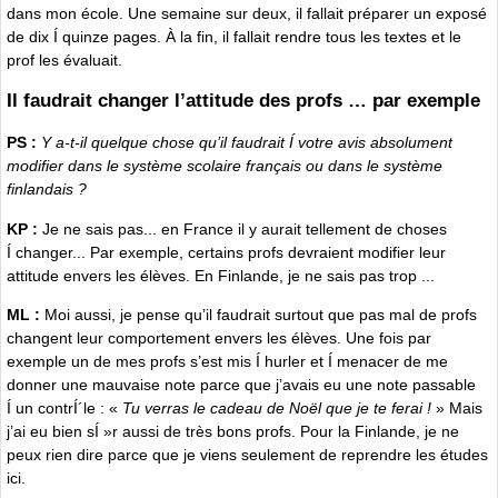
dans mon école. Une semaine sur deux, il fallait préparer un exposé
de dix Í quinze pages. À la fin, il fallait rendre tous les textes et le
prof les évaluait.
Il faudrait changer l’attitude des profs … par exemple
PS :
Y a-t-il quelque chose qu’il faudrait Í votre avis absolument
modifier dans le système scolaire français ou dans le système
finlandais ?
KP :
Je ne sais pas... en France il y aurait tellement de choses
Í changer... Par exemple, certains profs devraient modifier leur
attitude envers les élèves. En Finlande, je ne sais pas trop ...
ML :
Moi aussi, je pense qu’il faudrait surtout que pas mal de profs
changent leur comportement envers les élèves. Une fois par
exemple un de mes profs s’est mis Í hurler et Í menacer de me
donner une mauvaise note parce que j’avais eu une note passable
Í un contrÍ´le : «
Tu verras le cadeau de Noël que je te ferai !
» Mais
j’ai eu bien sÍ »r aussi de très bons profs. Pour la Finlande, je ne
peux rien dire parce que je viens seulement de reprendre les études
ici.