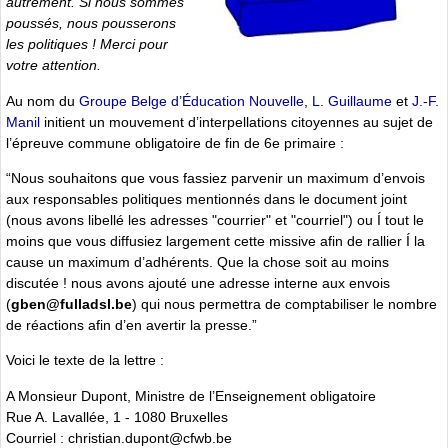
autrement. Si nous sommes
poussés, nous pousserons
les politiques ! Merci pour
votre attention.
Au nom du
Groupe Belge d’Éducation Nouvelle
,
L. Guillaume
et
J.-F.
Manil
initient un mouvement d’interpellations citoyennes au sujet de
l’épreuve commune obligatoire de fin de 6e primaire :
“Nous souhaitons que vous fassiez parvenir un maximum d’envois
aux responsables politiques mentionnés dans le document joint
(nous avons libellé les adresses "courrier" et "courriel") ou Í tout le
moins que vous diffusiez largement cette missive afin de rallier Í la
cause un maximum d’adhérents. Que la chose soit au moins
discutée ! nous avons ajouté une adresse interne aux envois
(
gben@fulladsl.be
) qui nous permettra de comptabiliser le nombre
de réactions afin d’en avertir la presse.”
Voici le texte de la lettre :
A Monsieur Dupont, Ministre de l’Enseignement obligatoire
Rue A. Lavallée, 1 - 1080 Bruxelles
Courriel : christian.dupont@cfwb.be