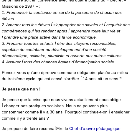
de primaire soit en cohérence avec les quatre points du « Décret –
Missions de 1997 » :
1. Promouvoir la confiance en soi de la personne de chacun des
élèves.
2. Amener tous les élèves Í s’approprier des savoirs et Í acquérir des
compétences qui les rendent aptes Í apprendre toute leur vie et
Í prendre une place active dans la vie économique.
3. Préparer tous les enfants Í être des citoyens responsables,
capables de contribuer au développement d’une société
démocratique, solidaire, pluraliste et ouverte aux autres cultures.
4. Assurer Í tous des chances égales d’émancipation sociale.
Pensez-vous qu’une épreuve commune obligatoire placée au milieu
du troisième cycle, qui est censé s’arrêter Í 14 ans, ait un sens ?
Je pense que non !
Je pense que la crise que nous vivons actuellement nous oblige
Í changer nos pratiques scolaires. Nous ne pouvons plus
consommer comme il y a 30 ans. Pourquoi continue-t-on Í enseigner
comme il y a trente ans ?
Je propose de faire reconnaÍ®tre le
Chef-d’œuvre pédagogique