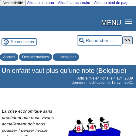
|
|
Aller au contenu
Aller à la recherche
Aller au pied de page
Accessibilité
MENU
Se connecter
Accueil
Des alternatives
... Í imaginer
Un enfant vaut plus qu’une note (Belgique)
Article mis en ligne le
4 avril 2009
dernière modification le 19 avril 2021
La crise économique sans
précédent que nous vivons
actuellement doit nous
pousser Í penser l’école