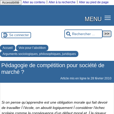
|
|
Aller au contenu
Aller à la recherche
Aller au pied de page
Accessibilité
MENU
Se connecter
Accueil
Voix pour l’abolition
Arguments sociologiques, philosophiques, juridiques
Pédagogie de compétition pour société de
marché ?
Article mis en ligne le
28 février 2010
Si on pense qu’apprendre est une obligation morale qui fait devoir
de travailler Í l’école, on aboutit logiquement Í considérer l’échec
scolaire comme la conséquence d’un défaut moral et, Í la rigueur,