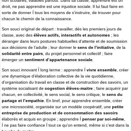
non scolaires, valables partout. Dans sa classe, apprendre est un
droit, ne pas apprendre est une injustice sociale. Il lui faut faire en
sorte de donner Í tous les moyens de s’instruire, de trouver pour
chacun le chemin de la connaissance.
Son souci original de départ : travailler, dès les premiers jours de
classe, avec des
élèves actifs, interactifs et autonomes
; les
déranger dans leurs postures habituelles d’attente et de soumission
aux décisions de l’adulte ; leur donner le
sens de l’initiative
, de la
solidarité entre pairs
, du projet personnel et collectif ; faire
émerger un
sentiment d’appartenance sociale
.
Son souci innovant Í long terme : apprendre Í
vivre ensemble
, créer
une dynamique d’élaboration collective de la vie quotidienne,
d’organisation du travail en classe et de construction des savoirs, un
système socialisant de
cogestion élèves-maitre
; faire acquérir par
chacun, en collectivité, le sens social, le sens critique, le
sens du
partage et l’empathie
. En bref, pour apprendre ensemble, créer
une microsociété, organisée sur un modèle coopératif, une
petite
entreprise de production et de consommation des savoirs
élaborés et acquis en groupe ; apprendre Í
penser par soi-même
,
Í ne pas faire confiance Í tout ce qu’on entend, même si c’est dans la