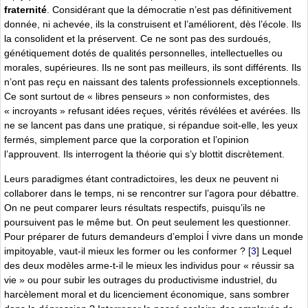
fraternité
. Considérant que la démocratie n’est pas définitivement
donnée, ni achevée, ils la construisent et l’améliorent, dès l’école. Ils
la consolident et la préservent. Ce ne sont pas des surdoués,
génétiquement dotés de qualités personnelles, intellectuelles ou
morales, supérieures. Ils ne sont pas meilleurs, ils sont différents. Ils
n’ont pas reçu en naissant des talents professionnels exceptionnels.
Ce sont surtout de « libres penseurs » non conformistes, des
« incroyants » refusant idées reçues, vérités révélées et avérées. Ils
ne se lancent pas dans une pratique, si répandue soit-elle, les yeux
fermés, simplement parce que la corporation et l’opinion
l’approuvent. Ils interrogent la théorie qui s’y blottit discrètement.
Leurs paradigmes étant contradictoires, les deux ne peuvent ni
collaborer dans le temps, ni se rencontrer sur l’agora pour débattre.
On ne peut comparer leurs résultats respectifs, puisqu’ils ne
poursuivent pas le même but. On peut seulement les questionner.
Pour préparer de futurs demandeurs d’emploi Í vivre dans un monde
impitoyable, vaut-il mieux les former ou les conformer ?
[
3
]
Lequel
des deux modèles arme-t-il le mieux les individus pour « réussir sa
vie » ou pour subir les outrages du productivisme industriel, du
harcèlement moral et du licenciement économique, sans sombrer