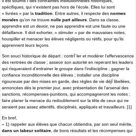
Il est soumis Í des contraintes institutionnelles historiques,
spécifiques, qui n’existent pas hors de l’école. Elles lui sont
« livrées » par la
tradition
. Entre autres, il respecte des
normes
morales
qu’on ne trouve
nulle part ailleurs
. Dans sa classe,
apprendre est un devoir, ne pas apprendre est une faute ou une
défaillance. Il doit exhorter, « stimuler » par de mauvaises notes,
houspiller et menacer les élèves négligents ou rétifs, pour qu’ils
apprennent leurs leçons.
Son souci historique de départ : contrÍ´ler et modérer l’effervescence
des rentrées de classe ; asseoir son autorité en repérant les leaders
qui risqueraient d’entrainer le groupe dans l’indiscipline ; gagner la
confiance inconditionnelle des élèves ; installer une discipline
rigoureuse par des mises en garde, des règles de vie déjÍ libellées,
annoncées dès le premier jour, avec présentation de l’arsenal des
sanctions, récompenses-punitions, qui accompagneront les notes ;
faire planer la menace du redoublement sur la tête de ceux qui ne
seraient pas assez attentifs, disciplinés, appliqués et travailleurs.
[
1
]
En bref,
–
1) rappeler aux élèves que chacun obtiendra, par son seul mérite,
dans un labeur solitaire
, de bons résultats et les récompenses qui