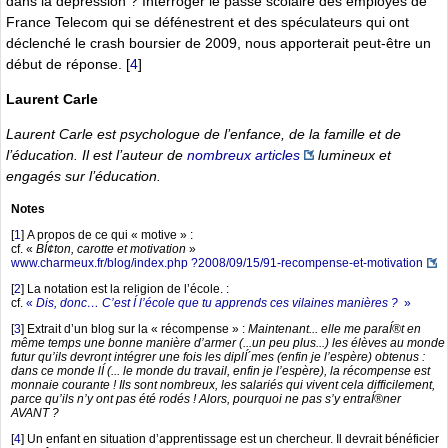
dans la dépression ? Interroger le passé scolaire des employés de
France Telecom qui se défénestrent et des spéculateurs qui ont
déclenché le crash boursier de 2009, nous apporterait peut-être un
début de réponse.
[
4
]
Laurent Carle
Laurent Carle est psychologue de l’enfance, de la famille et de
l’éducation. Il est l’auteur de
nombreux articles
lumineux et
engagés sur l’éducation.
Notes
[
1
]
A propos de ce qui « motive » :
cf. «
BÍ¢ton, carotte et motivation
»
www.charmeux.fr/blog/index.php ?2008/09/15/91-recompense-et-motivation
[
2
]
La notation est la religion de l’école. :
cf.
«
Dis, donc… C’est Í l’école que tu apprends ces vilaines manières ?
»
[
3
]
Extrait d’un blog sur la « récompense » :
Maintenant... elle me paraÍ®t en
même temps une bonne manière d’armer (...un peu plus...) les élèves au monde
futur qu’ils devront intégrer une fois les diplÍ´mes (enfin je l’espère) obtenus :
dans ce monde lÍ (... le monde du travail, enfin je l’espère), la récompense est
monnaie courante ! Ils sont nombreux, les salariés qui vivent cela difficilement,
parce qu’ils n’y ont pas été rodés ! Alors, pourquoi ne pas s’y entraÍ®ner
AVANT ?
[
4
]
Un enfant en situation d’apprentissage est un chercheur. Il devrait bénéficier