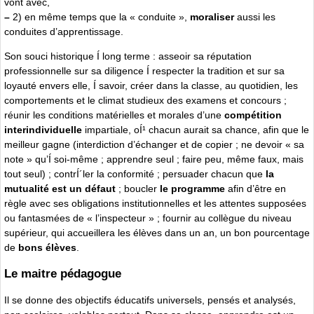
vont avec,
–
2) en même temps que la « conduite »,
moraliser
aussi les
conduites d’apprentissage.
Son souci historique Í long terme : asseoir sa réputation
professionnelle sur sa diligence Í respecter la tradition et sur sa
loyauté envers elle, Í savoir, créer dans la classe, au quotidien, les
comportements et le climat studieux des examens et concours ;
réunir les conditions matérielles et morales d’une
compétition
interindividuelle
impartiale, oÍ¹ chacun aurait sa chance, afin que le
meilleur gagne (interdiction d’échanger et de copier ; ne devoir « sa
note » qu’Í soi-même ; apprendre seul ; faire peu, même faux, mais
tout seul) ; contrÍ´ler la conformité ; persuader chacun que
la
mutualité est un défaut
; boucler
le programme
afin d’être en
règle avec ses obligations institutionnelles et les attentes supposées
ou fantasmées de « l’inspecteur » ; fournir au collègue du niveau
supérieur, qui accueillera les élèves dans un an, un bon pourcentage
de
bons élèves
.
Le maitre pédagogue
Il se donne des objectifs éducatifs universels, pensés et analysés,