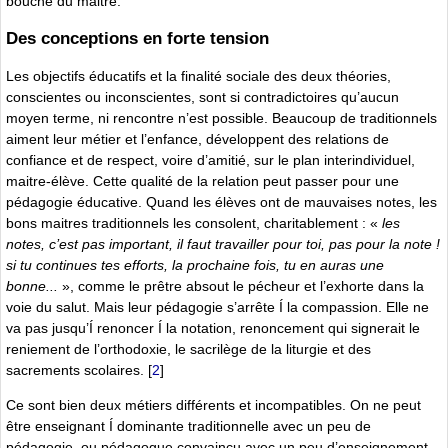
bouche du maitre.
Des conceptions en forte tension
Les objectifs éducatifs et la finalité sociale des deux théories,
conscientes ou inconscientes, sont si contradictoires qu’aucun
moyen terme, ni rencontre n’est possible. Beaucoup de traditionnels
aiment leur métier et l’enfance, développent des relations de
confiance et de respect, voire d’amitié, sur le plan interindividuel,
maitre-élève. Cette qualité de la relation peut passer pour une
pédagogie éducative. Quand les élèves ont de mauvaises notes, les
bons maitres traditionnels les consolent, charitablement : «
les
notes, c’est pas important, il faut travailler pour toi, pas pour la note !
si tu continues tes efforts, la prochaine fois, tu en auras une
bonne...
», comme le prêtre absout le pécheur et l’exhorte dans la
voie du salut. Mais leur pédagogie s’arrête Í la compassion. Elle ne
va pas jusqu’Í renoncer Í la notation, renoncement qui signerait le
reniement de l’orthodoxie, le sacrilège de la liturgie et des
sacrements scolaires.
[
2
]
Ce sont bien deux métiers différents et incompatibles. On ne peut
être enseignant Í dominante traditionnelle avec un peu de
pédagogie, ou pédagogue convaincu avec un peu d’enseignement